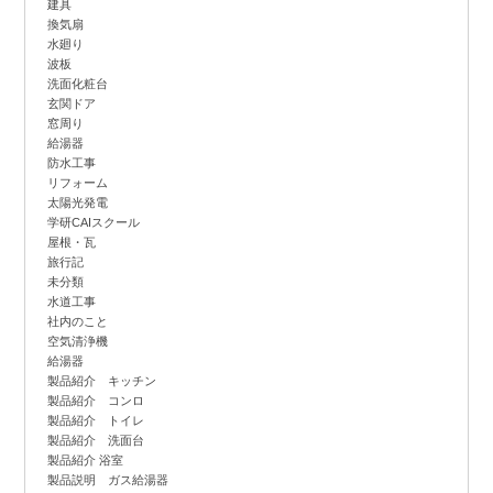
建具
換気扇
水廻り
波板
洗面化粧台
玄関ドア
窓周り
給湯器
防水工事
リフォーム
太陽光発電
学研CAIスクール
屋根・瓦
旅行記
未分類
水道工事
社内のこと
空気清浄機
給湯器
製品紹介 キッチン
製品紹介 コンロ
製品紹介 トイレ
製品紹介 洗面台
製品紹介 浴室
製品説明 ガス給湯器