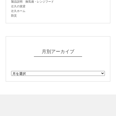
製品説明 換気扇・レンジフード
辻
久の賃貸
辻
久ホーム
防災
月別アーカイブ