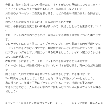
今日は、朝から気持ちのいい陽が差し、すがすがしいし秋晴れになりました＾＾
こういうお天気が良くて湿度の低い日は、家の風通しをよくして、
お部屋やクローゼットの湿気を取り除き、カビの発生や洋服の虫食いを防ぎまし
ょう！
お気に入りの服を長く着るには、普段のお手入れが大切。
特に、冬物衣類は湿気に弱い素材が多いので、風通しはとっても重要です。*＾＾
*
クローゼットの汚れの主なものは、衣類からでる繊維クズや服についたホコリで
す。
クローゼットにしまう前に、よくブラッシングしてから収納するのが洋服やクロ
ーゼットの中を汚さないコツです。動物性のやわらかい毛並みのブラシで、丁寧
にブラッシングをして、洋服のホコリを取りましょう。ナイロン製のブラシはホ
コリには逆効果です。
衣類の虫干しに合わせて、クローゼットの中を掃除すると合理的です。
クローゼットは、掃除機で隅々までホコリやゴミを取り除き、薄めの住居用洗剤
で
固くしぼった雑巾で中全体を拭いてから水拭きします。戸を開け放って
2～3時間そのままにしてよく乾かしたら、防カビ剤をスプレーしましょう。
家に帰ったら、洋服を丁寧にブラッシングすることで、洋服のお手入れが
できるだけでなく、人が外から家の中に持ち込むホコリや花粉やウィルスが減る
でしょう♪
«
リンナイ「除菌イオン機能付ファンヒーター」
スタッフ紹介 職人さん
»