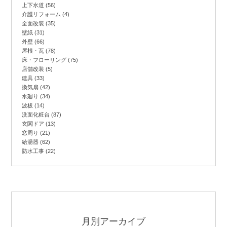
上下水道
(56)
介護リフォーム
(4)
全面改装
(35)
壁紙
(31)
外壁
(66)
屋根・瓦
(78)
床・フローリング
(75)
店舗改装
(5)
建具
(33)
換気扇
(42)
水廻り
(34)
波板
(14)
洗面化粧台
(87)
玄関ドア
(13)
窓周り
(21)
給湯器
(62)
防水工事
(22)
月別アーカイブ