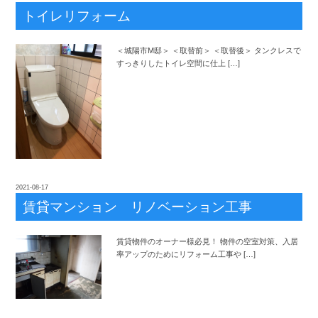
トイレリフォーム
＜城陽市M邸＞ ＜取替前＞ ＜取替後＞ タンクレスで
すっきりしたトイレ空間に仕上 […]
2021-08-17
賃貸マンション リノベーション工事
賃貸物件のオーナー様必見！ 物件の空室対策、入居
率アップのためにリフォーム工事や […]