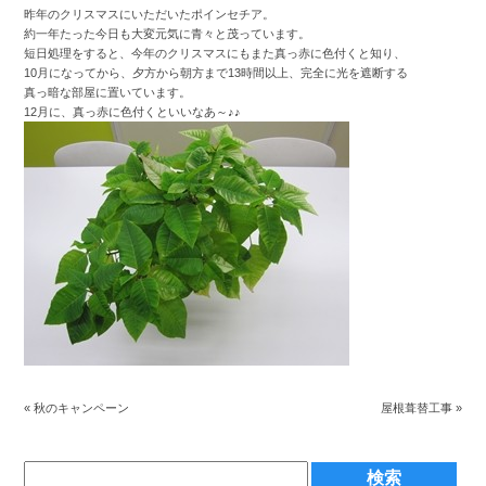
昨年のクリスマスにいただいたポインセチア。
約一年たった今日も大変元気に青々と茂っています。
短日処理をすると、今年のクリスマスにもまた真っ赤に色付くと知り、
10月になってから、夕方から朝方まで13時間以上、完全に光を遮断する
真っ暗な部屋に置いています。
12月に、真っ赤に色付くといいなあ～♪♪
«
秋のキャンペーン
屋根葺替工事
»