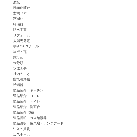
波板
洗面化粧台
玄関ドア
窓周り
給湯器
防水工事
リフォーム
太陽光発電
学研CAIスクール
屋根・瓦
旅行記
未分類
水道工事
社内のこと
空気清浄機
給湯器
製品紹介 キッチン
製品紹介 コンロ
製品紹介 トイレ
製品紹介 洗面台
製品紹介 浴室
製品説明 ガス給湯器
製品説明 換気扇・レンジフード
辻
久の賃貸
辻
久ホーム