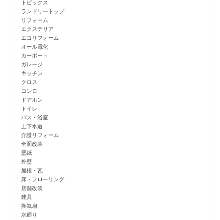
トピックス
ランドリートップ
リフォーム
エクステリア
エコリフォーム
オール電化
カーポート
ガレージ
キッチン
クロス
コンロ
ドアホン
トイレ
バス・浴室
上下水道
介護リフォーム
全面改装
壁紙
外壁
屋根・瓦
床・フローリング
店舗改装
建具
換気扇
水廻り