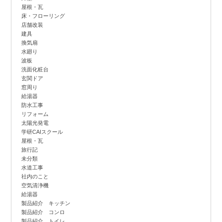
屋根・瓦
床・フローリング
店舗改装
建具
換気扇
水廻り
波板
洗面化粧台
玄関ドア
窓周り
給湯器
防水工事
リフォーム
太陽光発電
学研CAIスクール
屋根・瓦
旅行記
未分類
水道工事
社内のこと
空気清浄機
給湯器
製品紹介 キッチン
製品紹介 コンロ
製品紹介 トイレ