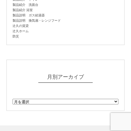
製品紹介 洗面台
製品紹介 浴室
製品説明 ガス給湯器
製品説明 換気扇・レンジフード
辻
久の賃貸
辻
久ホーム
防災
月別アーカイブ