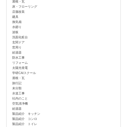
屋根・瓦
床・フローリング
店舗改装
建具
換気扇
水廻り
波板
洗面化粧台
玄関ドア
窓周り
給湯器
防水工事
リフォーム
太陽光発電
学研CAIスクール
屋根・瓦
旅行記
未分類
水道工事
社内のこと
空気清浄機
給湯器
製品紹介 キッチン
製品紹介 コンロ
製品紹介 トイレ