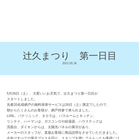
辻
久まつり 第一日目
2012.05.26
辻
5月26日（土）、大変いいお天気で、
久まつり第一日目が
スタートしました。
先着20名様網戸の無料張替サービスは26日（土）限定でしたので、
朝からたくさんのお客様が、網戸持参で来られました。
LIXIL、パナソニック、タカラは、バスルームとキッチン、
リンナイ、ハーマンは、ガスコンロや給湯器、ハウステックは
洗面台、ダイキンからは、太陽光パネルの展示があり、
メーカーのスタッフが、直接お客様に商品説明をさせていただきました。
今年はすべての展示ブースを回り、スタンプを押してもらったお客様には、