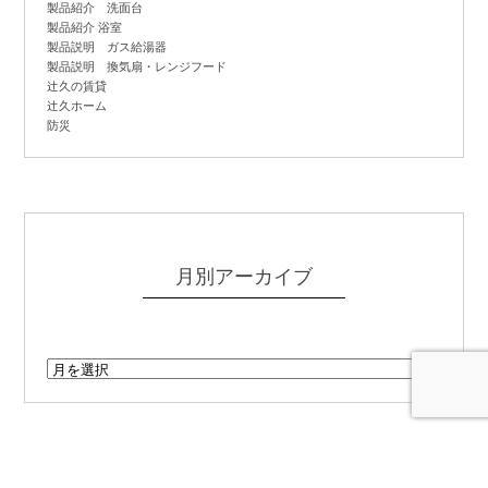
製品紹介 洗面台
製品紹介 浴室
製品説明 ガス給湯器
製品説明 換気扇・レンジフード
辻
久の賃貸
辻
久ホーム
防災
月別アーカイブ