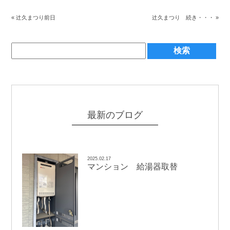
辻
辻
«
久まつり前日
久まつり 続き・・・
»
最新のブログ
2025.02.17
マンション 給湯器取替