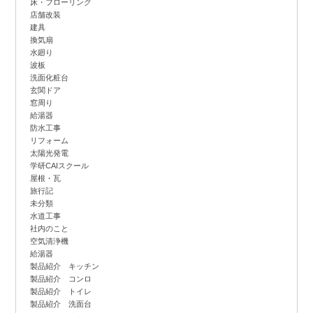
床・フローリング
店舗改装
建具
換気扇
水廻り
波板
洗面化粧台
玄関ドア
窓周り
給湯器
防水工事
リフォーム
太陽光発電
学研CAIスクール
屋根・瓦
旅行記
未分類
水道工事
社内のこと
空気清浄機
給湯器
製品紹介 キッチン
製品紹介 コンロ
製品紹介 トイレ
製品紹介 洗面台