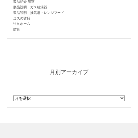
製品紹介 浴室
製品説明 ガス給湯器
製品説明 換気扇・レンジフード
辻
久の賃貸
辻
久ホーム
防災
月別アーカイブ