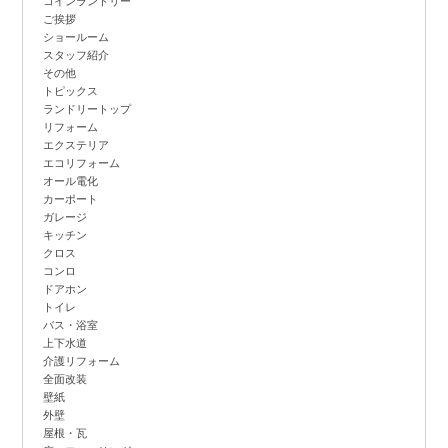
コインランドリー
ご挨拶
ショールーム
スタッフ紹介
その他
トピックス
ランドリートップ
リフォーム
エクステリア
エコリフォーム
オール電化
カーポート
ガレージ
キッチン
クロス
コンロ
ドアホン
トイレ
バス・浴室
上下水道
介護リフォーム
全面改装
壁紙
外壁
屋根・瓦