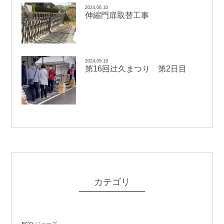
2024.06.10
伸縮門扉取替工事
2024.05.19
辻
第16回
久まつり 第2日目
カテゴリ