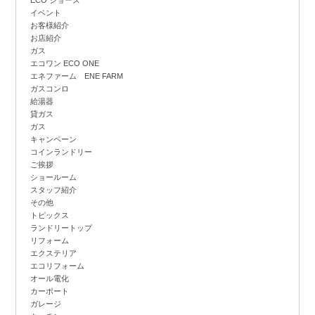
ECO ジョーズ
イベント
お客様紹介
お店紹介
ガス
エコワン ECO ONE
エネファーム ENE FARM
ガスコンロ
給湯器
貸ガス
ガス
キャンペーン
コインランドリー
ご挨拶
ショールーム
スタッフ紹介
その他
トピックス
ランドリートップ
リフォーム
エクステリア
エコリフォーム
オール電化
カーポート
ガレージ