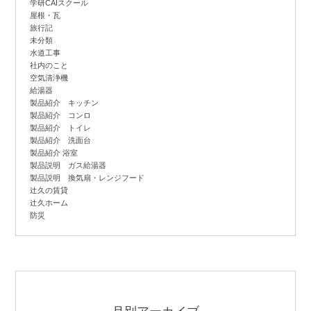
学研CAIスクール
屋根・瓦
旅行記
未分類
水道工事
社内のこと
空気清浄機
給湯器
製品紹介 キッチン
製品紹介 コンロ
製品紹介 トイレ
製品紹介 洗面台
製品紹介 浴室
製品説明 ガス給湯器
製品説明 換気扇・レンジフード
辻
久の賃貸
辻
久ホーム
防災