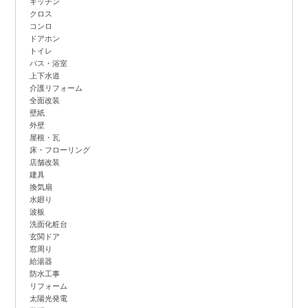
キッチン
クロス
コンロ
ドアホン
トイレ
バス・浴室
上下水道
介護リフォーム
全面改装
壁紙
外壁
屋根・瓦
床・フローリング
店舗改装
建具
換気扇
水廻り
波板
洗面化粧台
玄関ドア
窓周り
給湯器
防水工事
リフォーム
太陽光発電