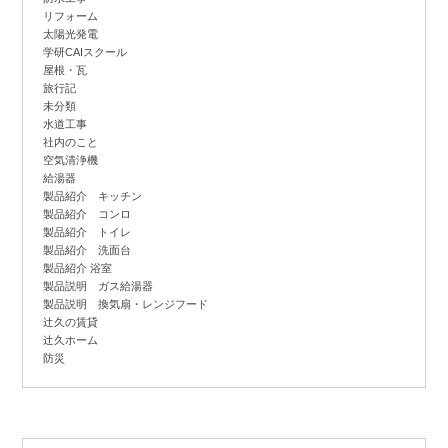
リフォーム
太陽光発電
学研CAIスクール
屋根・瓦
旅行記
未分類
水道工事
社内のこと
空気清浄機
給湯器
製品紹介 キッチン
製品紹介 コンロ
製品紹介 トイレ
製品紹介 洗面台
製品紹介 浴室
製品説明 ガス給湯器
製品説明 換気扇・レンジフード
辻
久の賃貸
辻
久ホーム
防災