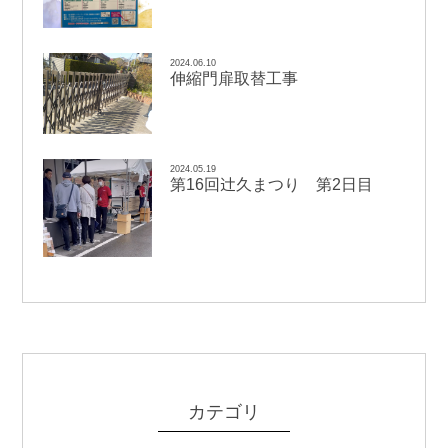
2024.06.10
伸縮門扉取替工事
2024.05.19
辻
第16回
久まつり 第2日目
カテゴリ