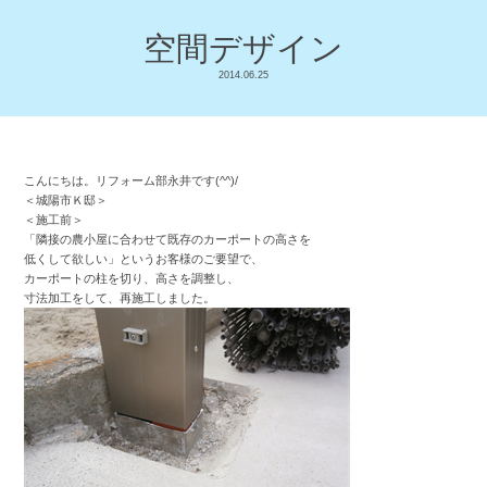
空間デザイン
2014.06.25
こんにちは。リフォーム部永井です(^^)/
＜城陽市Ｋ邸＞
＜施工前＞
「隣接の農小屋に合わせて既存のカーポートの高さを
低くして欲しい」というお客様のご要望で、
カーポートの柱を切り、高さを調整し、
寸法加工をして、再施工しました。