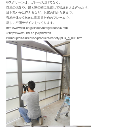
Gスクリーンは、ガレージだけでなく、
敷地の境界や、庭と家の間に設置して視線をさえぎったり、
風を穏やかに抑えるなど、お家の門から庭まで、
敷地全体を立体的に間取るためのフレームで、
新しい空間デザインをつくります。
http://www.lixil.co.jp/lineup/totalgarden/06.htm
=”http://www2.lixil.co.jp/rp/dfw/biz-
lix/lineup/classification/products/variety/plus_g_003.htm