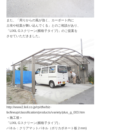
また、「周りからの風が強く、カーポート内に
土埃や枯葉が舞い込んでくる」とのご相談があり、
「LIXIL Gスクリーン(横格子タイプ)」のご提案を
させていただきました。
http://www2.lixil.co.jp/rp/dfw/biz-
lix/lineup/classification/products/variety/plus_g_003.htm
＜施工後＞
「LIXIL Gスクリーン(横格子タイプ)」
パネル：クリアマットパネル（ポリカボネート板２mm)