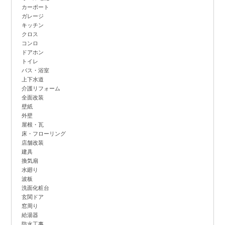
カーポート
ガレージ
キッチン
クロス
コンロ
ドアホン
トイレ
バス・浴室
上下水道
介護リフォーム
全面改装
壁紙
外壁
屋根・瓦
床・フローリング
店舗改装
建具
換気扇
水廻り
波板
洗面化粧台
玄関ドア
窓周り
給湯器
防水工事