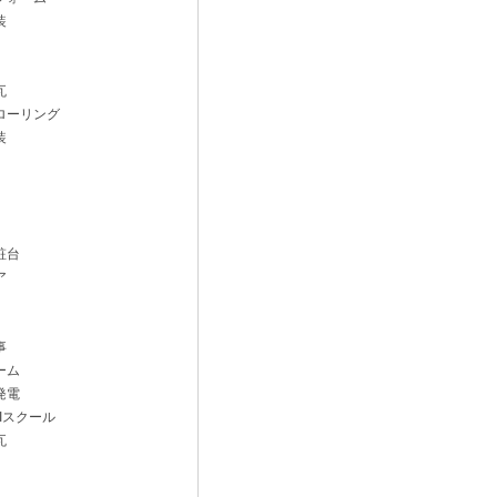
装
瓦
ローリング
装
粧台
ア
事
ーム
発電
Iスクール
瓦