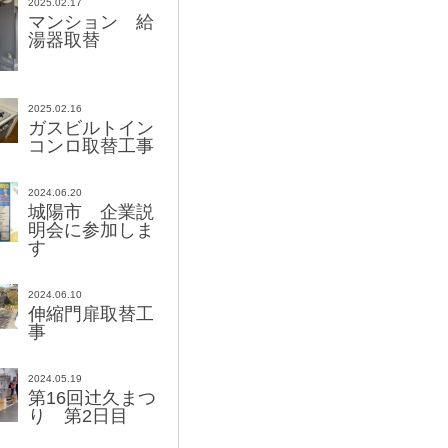
2025.02.17
マンション 給
湯器取替
2025.02.16
ガスビルトイン
コンロ取替工事
2024.06.20
城陽市 企業説
明会に参加しま
す
2024.06.10
伸縮門扉取替工
事
2024.05.19
辻
第16回
久まつ
り 第2日目