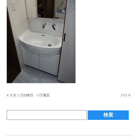
«
スタッフの休日 バラ風呂
パリ
»