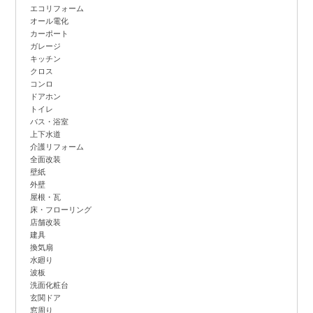
エコリフォーム
オール電化
カーポート
ガレージ
キッチン
クロス
コンロ
ドアホン
トイレ
バス・浴室
上下水道
介護リフォーム
全面改装
壁紙
外壁
屋根・瓦
床・フローリング
店舗改装
建具
換気扇
水廻り
波板
洗面化粧台
玄関ドア
窓周り