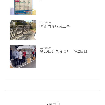
2024.06.10
伸縮門扉取替工事
2024.05.19
辻
第16回
久まつり 第2日目
カテゴリ