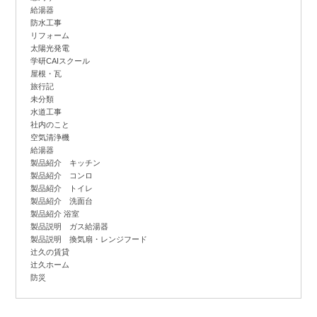
給湯器
防水工事
リフォーム
太陽光発電
学研CAIスクール
屋根・瓦
旅行記
未分類
水道工事
社内のこと
空気清浄機
給湯器
製品紹介 キッチン
製品紹介 コンロ
製品紹介 トイレ
製品紹介 洗面台
製品紹介 浴室
製品説明 ガス給湯器
製品説明 換気扇・レンジフード
辻
久の賃貸
辻
久ホーム
防災