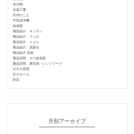
未分類
水道工事
社内のこと
空気清浄機
給湯器
製品紹介 キッチン
製品紹介 コンロ
製品紹介 トイレ
製品紹介 洗面台
製品紹介 浴室
製品説明 ガス給湯器
製品説明 換気扇・レンジフード
辻
久の賃貸
辻
久ホーム
防災
月別アーカイブ