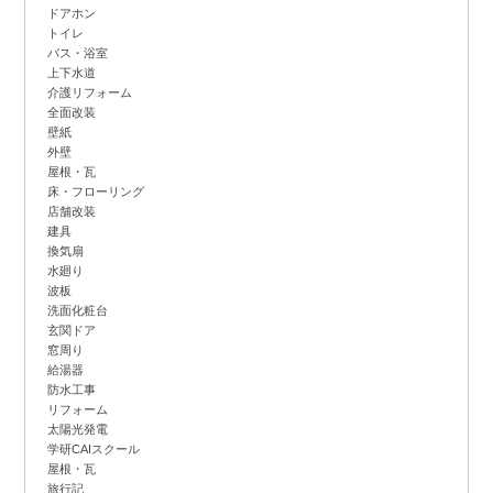
ドアホン
トイレ
バス・浴室
上下水道
介護リフォーム
全面改装
壁紙
外壁
屋根・瓦
床・フローリング
店舗改装
建具
換気扇
水廻り
波板
洗面化粧台
玄関ドア
窓周り
給湯器
防水工事
リフォーム
太陽光発電
学研CAIスクール
屋根・瓦
旅行記