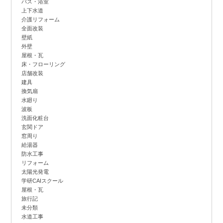
バス・浴室
上下水道
介護リフォーム
全面改装
壁紙
外壁
屋根・瓦
床・フローリング
店舗改装
建具
換気扇
水廻り
波板
洗面化粧台
玄関ドア
窓周り
給湯器
防水工事
リフォーム
太陽光発電
学研CAIスクール
屋根・瓦
旅行記
未分類
水道工事