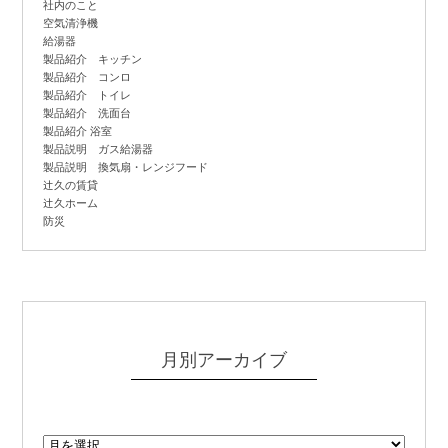
社内のこと
空気清浄機
給湯器
製品紹介 キッチン
製品紹介 コンロ
製品紹介 トイレ
製品紹介 洗面台
製品紹介 浴室
製品説明 ガス給湯器
製品説明 換気扇・レンジフード
辻
久の賃貸
辻
久ホーム
防災
月別アーカイブ