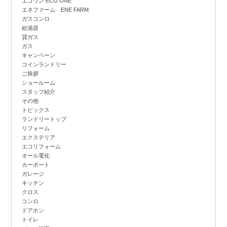
エコワン ECO ONE
エネファーム ENE FARM
ガスコンロ
給湯器
貸ガス
ガス
キャンペーン
コインランドリー
ご挨拶
ショールーム
スタッフ紹介
その他
トピックス
ランドリートップ
リフォーム
エクステリア
エコリフォーム
オール電化
カーポート
ガレージ
キッチン
クロス
コンロ
ドアホン
トイレ