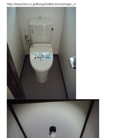
http://www.lixil.co.jp/lineup/toiletroom/amage_z/