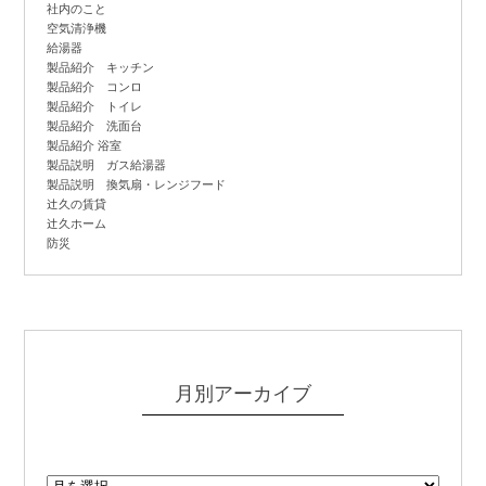
社内のこと
空気清浄機
給湯器
製品紹介 キッチン
製品紹介 コンロ
製品紹介 トイレ
製品紹介 洗面台
製品紹介 浴室
製品説明 ガス給湯器
製品説明 換気扇・レンジフード
辻
久の賃貸
辻
久ホーム
防災
月別アーカイブ