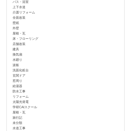
バス・浴室
上下水道
介護リフォーム
全面改装
壁紙
外壁
屋根・瓦
床・フローリング
店舗改装
建具
換気扇
水廻り
波板
洗面化粧台
玄関ドア
窓周り
給湯器
防水工事
リフォーム
太陽光発電
学研CAIスクール
屋根・瓦
旅行記
未分類
水道工事