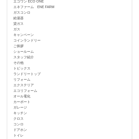
エコワン ECO ONE
エネファーム ENE FARM
ガスコンロ
給湯器
貸ガス
ガス
キャンペーン
コインランドリー
ご挨拶
ショールーム
スタッフ紹介
その他
トピックス
ランドリートップ
リフォーム
エクステリア
エコリフォーム
オール電化
カーポート
ガレージ
キッチン
クロス
コンロ
ドアホン
トイレ