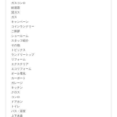
ガスコンロ
給湯器
貸ガス
ガス
キャンペーン
コインランドリー
ご挨拶
ショールーム
スタッフ紹介
その他
トピックス
ランドリートップ
リフォーム
エクステリア
エコリフォーム
オール電化
カーポート
ガレージ
キッチン
クロス
コンロ
ドアホン
トイレ
バス・浴室
上下水道