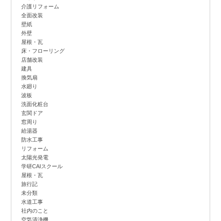
介護リフォーム
全面改装
壁紙
外壁
屋根・瓦
床・フローリング
店舗改装
建具
換気扇
水廻り
波板
洗面化粧台
玄関ドア
窓周り
給湯器
防水工事
リフォーム
太陽光発電
学研CAIスクール
屋根・瓦
旅行記
未分類
水道工事
社内のこと
空気清浄機