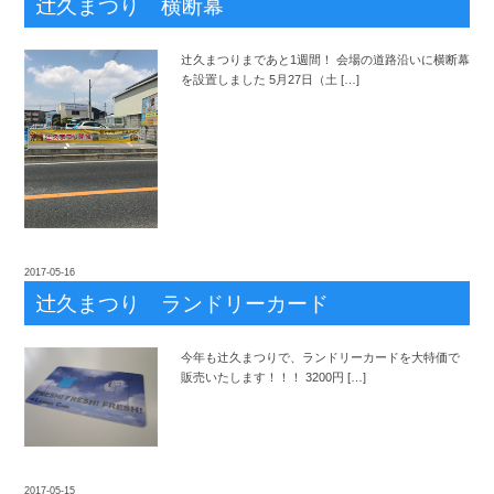
辻
久まつり 横断幕
辻
久まつりまであと1週間！ 会場の道路沿いに横断幕
を設置しました 5月27日（土 […]
2017-05-16
辻
久まつり ランドリーカード
辻
今年も
久まつりで、ランドリーカードを大特価で
販売いたします！！！ 3200円 […]
2017-05-15