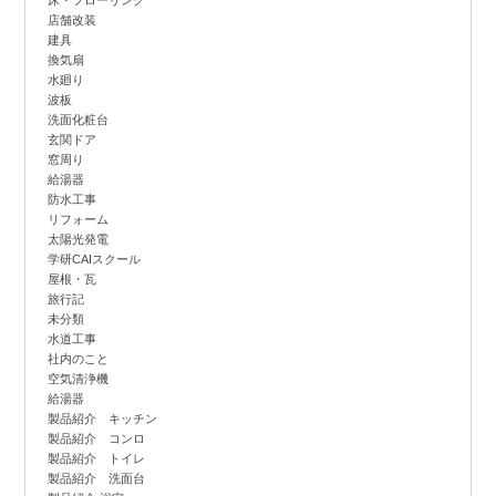
床・フローリング
店舗改装
建具
換気扇
水廻り
波板
洗面化粧台
玄関ドア
窓周り
給湯器
防水工事
リフォーム
太陽光発電
学研CAIスクール
屋根・瓦
旅行記
未分類
水道工事
社内のこと
空気清浄機
給湯器
製品紹介 キッチン
製品紹介 コンロ
製品紹介 トイレ
製品紹介 洗面台