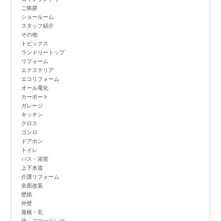
ご挨拶
ショールーム
スタッフ紹介
その他
トピックス
ランドリートップ
リフォーム
エクステリア
エコリフォーム
オール電化
カーポート
ガレージ
キッチン
クロス
コンロ
ドアホン
トイレ
バス・浴室
上下水道
介護リフォーム
全面改装
壁紙
外壁
屋根・瓦