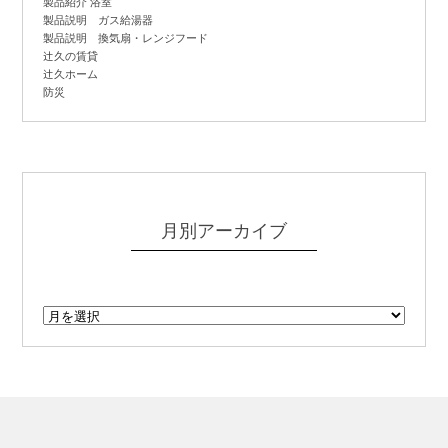
製品紹介 浴室
製品説明 ガス給湯器
製品説明 換気扇・レンジフード
辻
久の賃貸
辻
久ホーム
防災
月別アーカイブ