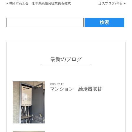
辻
«
城陽市商工会 永年勤続優良従業員表彰式
久ブログ9年目
»
最新のブログ
2025.02.17
マンション 給湯器取替