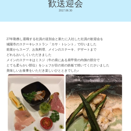
歓送迎会
2017.06.30
27年勤務し退職する社員の送別会と新たに入社した社員の歓迎会を
城陽市のステーキレストラン「カサ・トレント」で行いました
前菜からスープ、お魚料理、メインのステーキ、デザートまで
どれもおいしくいただきました
メインのステーキはミスジ（牛の肩にある肩甲骨の内側の部分で
とても柔らかい部位）をシェフが目の前の鉄板で焼いてくださいました
美味しいお食事をいただき楽しいひとときでした♪