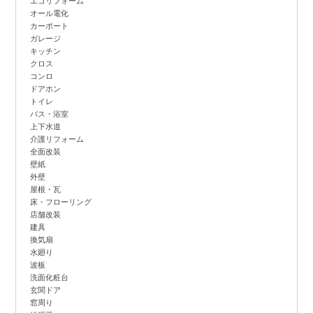
エコリフォーム
オール電化
カーポート
ガレージ
キッチン
クロス
コンロ
ドアホン
トイレ
バス・浴室
上下水道
介護リフォーム
全面改装
壁紙
外壁
屋根・瓦
床・フローリング
店舗改装
建具
換気扇
水廻り
波板
洗面化粧台
玄関ドア
窓周り