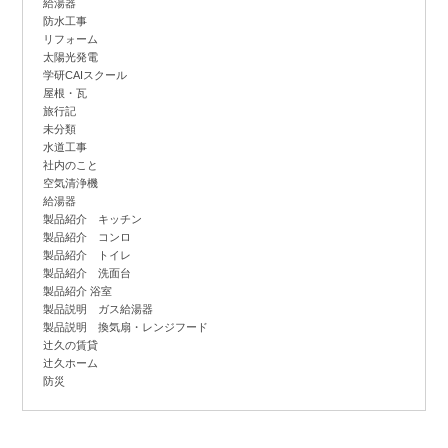
給湯器
防水工事
リフォーム
太陽光発電
学研CAIスクール
屋根・瓦
旅行記
未分類
水道工事
社内のこと
空気清浄機
給湯器
製品紹介 キッチン
製品紹介 コンロ
製品紹介 トイレ
製品紹介 洗面台
製品紹介 浴室
製品説明 ガス給湯器
製品説明 換気扇・レンジフード
辻
久の賃貸
辻
久ホーム
防災