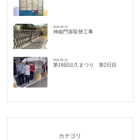
2024.06.10
伸縮門扉取替工事
2024.05.19
辻
第16回
久まつり 第2日目
カテゴリ