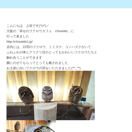
こんにちは 上垣です(^o^)／
大阪の「幸せのフクロウカフェ chouette」に
行って来ました
http://chouette1.jp/
店内には、22羽のフクロウ、ミミズク、コノハズクがいて
ふわふわの体とクリクリ目のとってもかわいいフクロウたちと
触れ合うことができます
腕にのせてもらってとっても癒されました
お土産に白いフクロウの羽をいただきました(*^_^*)