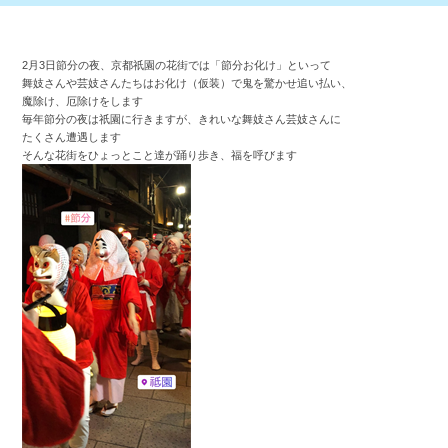
2月3日節分の夜、京都祇園の花街では「節分お化け」といって
舞妓さんや芸妓さんたちはお化け（仮装）で鬼を驚かせ追い払い、
魔除け、厄除けをします
毎年節分の夜は祇園に行きますが、きれいな舞妓さん芸妓さんに
たくさん遭遇します
そんな花街をひょっとこと達が踊り歩き、福を呼びます