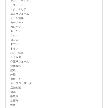
ランドリートップ
リフォーム
エクステリア
エコリフォーム
オール電化
カーポート
ガレージ
キッチン
クロス
コンロ
ドアホン
トイレ
バス・浴室
上下水道
介護リフォーム
全面改装
壁紙
外壁
屋根・瓦
床・フローリング
店舗改装
建具
換気扇
水廻り
波板