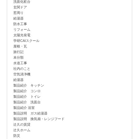
洗面化粧台
玄関ドア
窓周り
給湯器
防水工事
リフォーム
太陽光発電
学研CAIスクール
屋根・瓦
旅行記
未分類
水道工事
社内のこと
空気清浄機
給湯器
製品紹介 キッチン
製品紹介 コンロ
製品紹介 トイレ
製品紹介 洗面台
製品紹介 浴室
製品説明 ガス給湯器
製品説明 換気扇・レンジフード
辻
久の賃貸
辻
久ホーム
防災