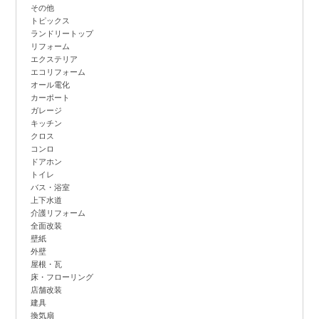
その他
トピックス
ランドリートップ
リフォーム
エクステリア
エコリフォーム
オール電化
カーポート
ガレージ
キッチン
クロス
コンロ
ドアホン
トイレ
バス・浴室
上下水道
介護リフォーム
全面改装
壁紙
外壁
屋根・瓦
床・フローリング
店舗改装
建具
換気扇