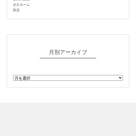
辻
久ホーム
防災
月別アーカイブ