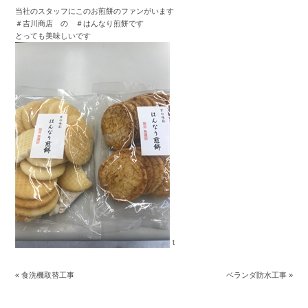
当社のスタッフにこのお煎餅のファンがいます
＃吉川商店 の ＃はんなり煎餅です
とっても美味しいです
ｔ
«
食洗機取替工事
ベランダ防水工事
»