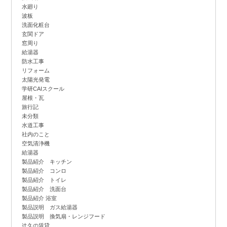
水廻り
波板
洗面化粧台
玄関ドア
窓周り
給湯器
防水工事
リフォーム
太陽光発電
学研CAIスクール
屋根・瓦
旅行記
未分類
水道工事
社内のこと
空気清浄機
給湯器
製品紹介 キッチン
製品紹介 コンロ
製品紹介 トイレ
製品紹介 洗面台
製品紹介 浴室
製品説明 ガス給湯器
製品説明 換気扇・レンジフード
辻
久の賃貸