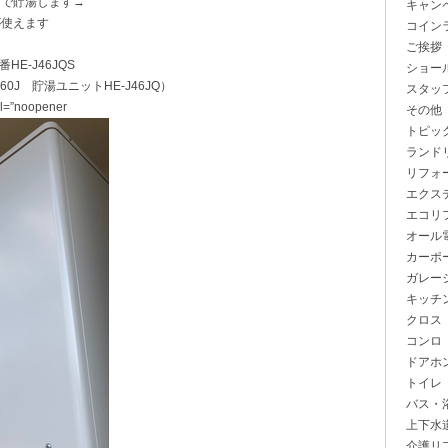
クで貯湯します→
キャン
が使えます
コイン
ご挨拶
E-J46JQS
ショー
0J 貯湯ユニットHE-J46JQ）
スタッ
rel=”noopener
その他
トピッ
ランド
リフォ
エクス
エコリ
オール
カーポ
ガレー
キッチ
クロス
コンロ
ドアホ
トイレ
バス・
上下水
介護リ