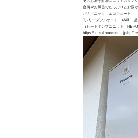
そのお湯を貯湯ユニットのタン
台所やお風呂でたっぷりとお湯
パナソニック エコキュート
Jシリーズフルオート 460L 品番H
（ヒートポンプユニット HE-PJ6
https://sumai.panasonic.jp/hp/” 