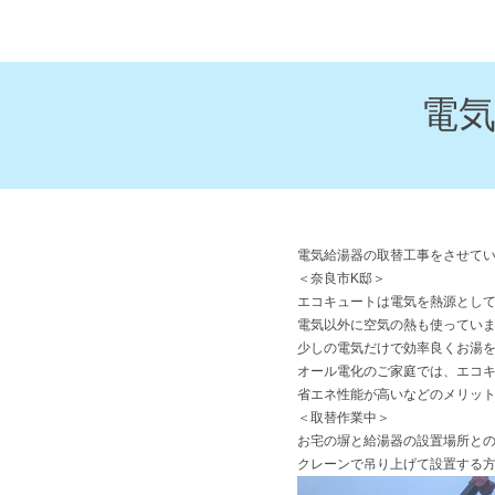
電
電気給湯器の取替工事をさせて
＜奈良市K邸＞
エコキュートは電気を熱源とし
電気以外に空気の熱も使ってい
少しの電気だけで効率良くお湯
オール電化のご家庭では、エコ
省エネ性能が高いなどのメリッ
＜取替作業中＞
お宅の塀と給湯器の設置場所と
クレーンで吊り上げて設置する