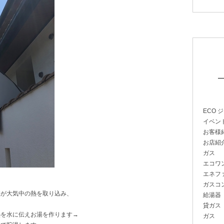
ECO 
イベン
お客様
お店紹
ガス
エコワン
エネファ
ガスコ
媒が大気中の熱を取り込み、
給湯器
貸ガス
熱を水に伝えお湯を作ります→
ガス