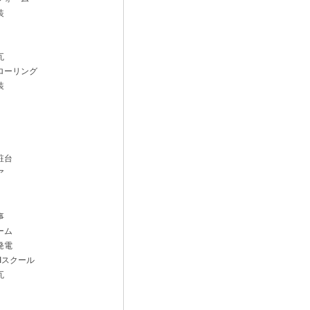
装
瓦
ローリング
装
粧台
ア
事
ーム
発電
Iスクール
瓦