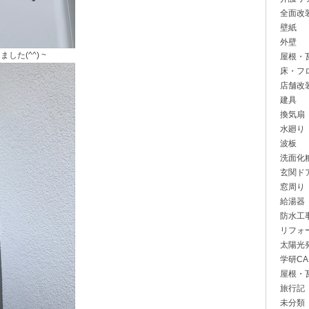
全面改
壁紙
外壁
た(^^) ~
屋根・
床・フ
店舗改
建具
換気扇
水廻り
波板
洗面化
玄関ド
窓周り
給湯器
防水工
リフォ
太陽光
学研CA
屋根・
旅行記
未分類