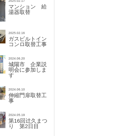
2025.02.17
マンション 給
湯器取替
2025.02.16
ガスビルトイン
コンロ取替工事
2024.06.20
城陽市 企業説
明会に参加しま
す
2024.06.10
伸縮門扉取替工
事
2024.05.19
辻
第16回
久まつ
り 第2日目