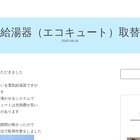
気給湯器（エコキュート）取替
2020.06.04
いただきました
ている電気給湯器ですが
ます
を沸かせるシステムで
キュートは光熱費が安い、
トがあります
の隙間が狭かったので
方法で取替作業をしました