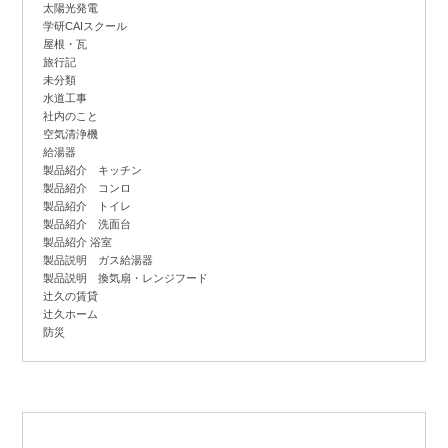
太陽光発電
学研CAIスクール
屋根・瓦
旅行記
未分類
水道工事
社内のこと
空気清浄機
給湯器
製品紹介 キッチン
製品紹介 コンロ
製品紹介 トイレ
製品紹介 洗面台
製品紹介 浴室
製品説明 ガス給湯器
製品説明 換気扇・レンジフード
辻
久の賃貸
辻
久ホーム
防災