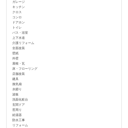
ガレージ
キッチン
クロス
コンロ
ドアホン
トイレ
バス・浴室
上下水道
介護リフォーム
全面改装
壁紙
外壁
屋根・瓦
床・フローリング
店舗改装
建具
換気扇
水廻り
波板
洗面化粧台
玄関ドア
窓周り
給湯器
防水工事
リフォーム