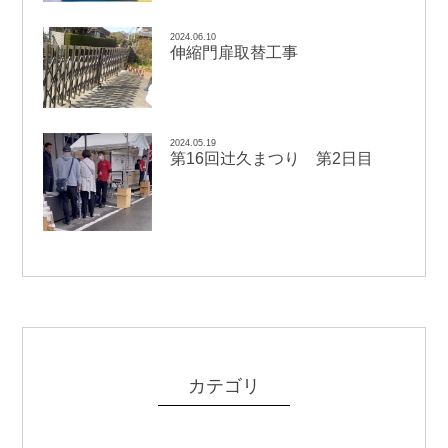
2024.06.10
伸縮門扉取替工事
2024.05.19
辻
第16回
久まつり 第2日目
カテゴリ