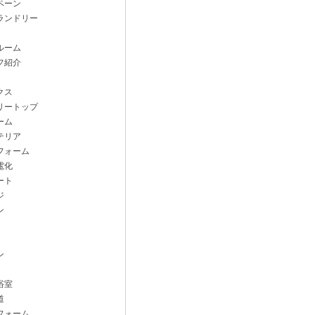
ペーン
ランドリー
ルーム
フ紹介
クス
リートップ
ーム
テリア
フォーム
電化
ート
ジ
ン
ン
浴室
道
フォーム