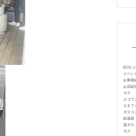
ECO 
イベン
お客様
お店紹
ガス
エコワン
エネファ
ガスコ
給湯器
貸ガス
ガス