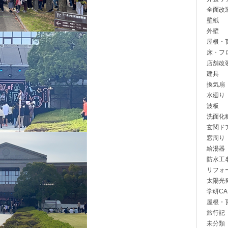
全面改
壁紙
外壁
屋根・
床・フ
店舗改
建具
換気扇
水廻り
波板
洗面化
玄関ド
窓周り
給湯器
防水工
リフォ
太陽光
学研CA
屋根・
旅行記
未分類