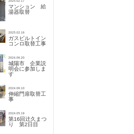
2025.02.17
マンション 給
湯器取替
2025.02.16
ガスビルトイン
コンロ取替工事
2024.06.20
城陽市 企業説
明会に参加しま
す
2024.06.10
伸縮門扉取替工
事
2024.05.19
辻
第16回
久まつ
り 第2日目