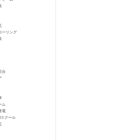
装
瓦
ローリング
装
粧台
ア
事
ーム
発電
Iスクール
瓦