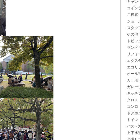
キャン
コイン
ご挨拶
ショー
スタッ
その他
トピッ
ランド
リフォ
エクス
エコリ
オール
カーポ
ガレー
キッチ
クロス
コンロ
ドアホ
トイレ
バス・
上下水
介護リ