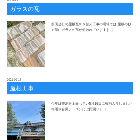
2021-05-18
ガラスの瓦
前回当行の屋根瓦葺き替え工事の現場では 屋根の数
カ所にガラスの瓦が使われています […]
2021-05-17
屋根工事
今年は観測史上最も早い5月16日に梅雨入りしました
梅雨や台風シーズンには雨漏り […]