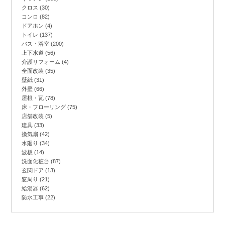
クロス
(30)
コンロ
(82)
ドアホン
(4)
トイレ
(137)
バス・浴室
(200)
上下水道
(56)
介護リフォーム
(4)
全面改装
(35)
壁紙
(31)
外壁
(66)
屋根・瓦
(78)
床・フローリング
(75)
店舗改装
(5)
建具
(33)
換気扇
(42)
水廻り
(34)
波板
(14)
洗面化粧台
(87)
玄関ドア
(13)
窓周り
(21)
給湯器
(62)
防水工事
(22)